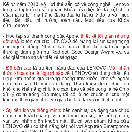
Kể từ năm 2013, với lợi thế sẵn có về công nghệ, Lenovo
tung ra thị trường sản phẩm Khóa cửa điện tử, là một phần
của mảng IoT mà hãng đang đầu tư hàng tỷ đô la với mục
tiêu dẫn đầu thị trường toàn cầu. Mục tiêu của Khóa
cửa
Lenovo:
- Học tập sự thành công của Apple,
thiết kế tối giản nhưng
đột phá
là tôn chỉ của LENOVO để mang lại sự sang trọng
cho người dùng. Nhiều mẫu mã có thiết kế đoạt các giải
thưởng danh giá như Red dot, Good Design Award.v.v. và
các giải thưởng về thiết kế sáng tạo
-
Độ bền cao
là ưu tiên hàng đầu của LENOVO.
Với nhận
thức Khóa cửa là Người bảo vệ
, LENOVO sử dụng chất liệu
Hợp kim nhôm gia cường chống trầy xước, cho vẻ ngoài
như mới sau 10 năm sử dụng. Thân khóa được đúc liền
khối cho khả năng chịu lực cao, bảo vệ bên trong là hệ Chip
xử lý danh tiếng của Intel, tất cả là để chuẩn bị cho một
khoảng thời gian phục vụ gia chủ lâu dài và ổn định nhất.
-
Sự tiện ích và thông minh
: bên cạnh sự đa dạng của chức
năng cho khách hàng lựa chọn như mã số, thẻ thông minh,
vân tay, nhận diện khuôn mặt; tất cả sản phẩm Khóa cửa
LENOVO đều có khả năng kết nối với App trên Smartphone
qua kết nối Wifi. Thông qua đó, gia chủ dễ dàng mở từ xa,