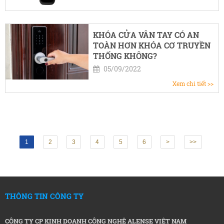
KHÓA CỬA VÂN TAY CÓ AN
TOÀN HƠN KHÓA CƠ TRUYỀN
THỐNG KHÔNG?
05/09/2022
Xem chi tiết >>
1
2
3
4
5
6
>
>>
THÔNG TIN CÔNG TY
CÔNG TY CP KINH DOANH CÔNG NGHỆ ALENSE VIỆT NAM