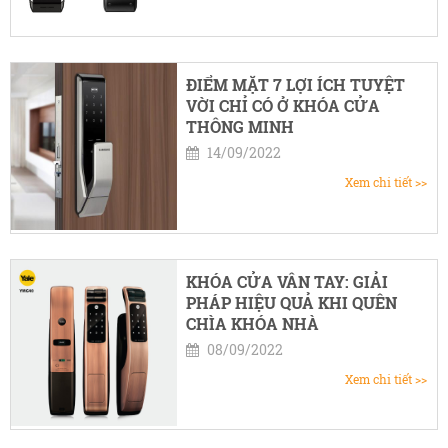
ĐIỂM MẶT 7 LỢI ÍCH TUYỆT
VỜI CHỈ CÓ Ở KHÓA CỬA
THÔNG MINH
14/09/2022
Xem chi tiết >>
KHÓA CỬA VÂN TAY: GIẢI
PHÁP HIỆU QUẢ KHI QUÊN
CHÌA KHÓA NHÀ
08/09/2022
Xem chi tiết >>