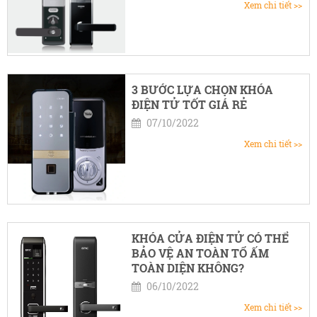
Xem chi tiết >>
3 BƯỚC LỰA CHỌN KHÓA
ĐIỆN TỬ TỐT GIÁ RẺ
07/10/2022
Xem chi tiết >>
KHÓA CỬA ĐIỆN TỬ CÓ THỂ
BẢO VỆ AN TOÀN TỔ ẤM
TOÀN DIỆN KHÔNG?
06/10/2022
Xem chi tiết >>