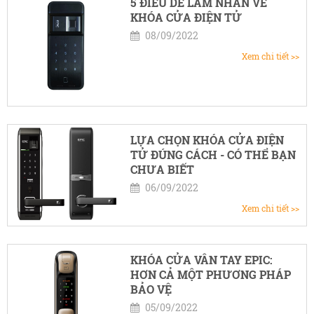
5 ĐIỀU DỄ LẦM NHẪN VỀ
KHÓA CỬA ĐIỆN TỬ
08/09/2022
Xem chi tiết >>
LỰA CHỌN KHÓA CỬA ĐIỆN
TỬ ĐÚNG CÁCH - CÓ THỂ BẠN
CHƯA BIẾT
06/09/2022
Xem chi tiết >>
KHÓA CỬA VÂN TAY EPIC:
HƠN CẢ MỘT PHƯƠNG PHÁP
BẢO VỆ
05/09/2022