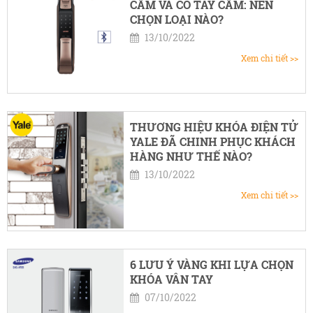
CẦM VÀ CÓ TAY CẦM: NÊN
CHỌN LOẠI NÀO?
13/10/2022
Xem chi tiết >>
THƯƠNG HIỆU KHÓA ĐIỆN TỬ
YALE ĐÃ CHINH PHỤC KHÁCH
HÀNG NHƯ THẾ NÀO?
13/10/2022
Xem chi tiết >>
6 LƯU Ý VÀNG KHI LỰA CHỌN
KHÓA VÂN TAY
07/10/2022