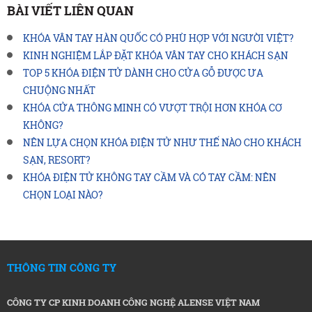
BÀI VIẾT LIÊN QUAN
KHÓA VÂN TAY HÀN QUỐC CÓ PHÙ HỢP VỚI NGƯỜI VIỆT?
KINH NGHIỆM LẮP ĐẶT KHÓA VÂN TAY CHO KHÁCH SẠN
TOP 5 KHÓA ĐIỆN TỬ DÀNH CHO CỬA GỖ ĐƯỢC ƯA
CHUỘNG NHẤT
KHÓA CỬA THÔNG MINH CÓ VƯỢT TRỘI HƠN KHÓA CƠ
KHÔNG?
NÊN LỰA CHỌN KHÓA ĐIỆN TỬ NHƯ THẾ NÀO CHO KHÁCH
SẠN, RESORT?
KHÓA ĐIỆN TỬ KHÔNG TAY CẦM VÀ CÓ TAY CẦM: NÊN
CHỌN LOẠI NÀO?
THÔNG TIN CÔNG TY
CÔNG TY CP KINH DOANH CÔNG NGHỆ ALENSE VIỆT NAM