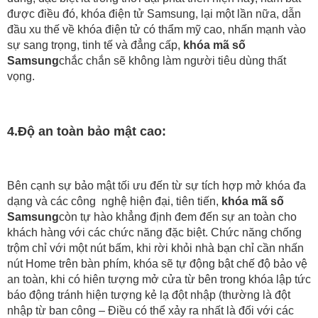
được điều đó, khóa điện tử Samsung, lại một lần nữa, dẫn 
đầu xu thế về khóa điện tử có thẩm mỹ cao, nhấn mạnh vào 
sự sang trọng, tinh tế và đẳng cấp, 
khóa mã số 
Samsung
chắc chắn sẽ không làm người tiêu dùng thất 
vọng.
4.
Độ an toàn bảo mật cao:
Bên cạnh sự bảo mật tối ưu đến từ sự tích hợp mở khóa đa 
dạng và các công  nghệ hiện đại, tiên tiến, 
khóa mã số 
Samsung
còn tự hào khẳng định đem đến sự an toàn cho 
khách hàng với các chức năng đặc biệt. Chức năng chống 
trộm chỉ với một nút bấm, khi rời khỏi nhà bạn chỉ cần nhấn 
nút Home trên bàn phím, khóa sẽ tự động bật chế độ bảo vệ 
an toàn, khi có hiên tượng mở cửa từ bên trong khóa lập tức 
báo động tránh hiện tượng kẻ lạ đột nhập (thường là đột 
nhập từ ban công – Điều có thể xảy ra nhất là đối với các 