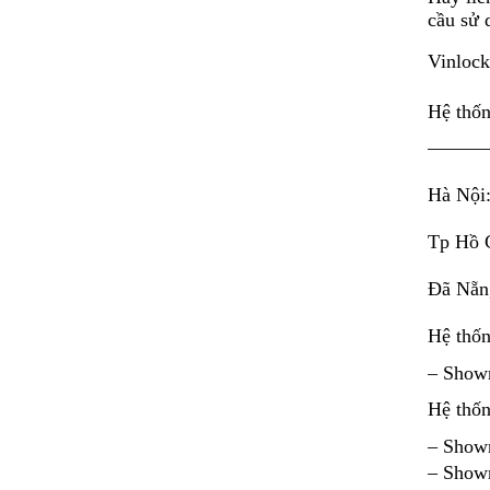
cầu sử 
Vinlock
Hệ thốn
———
Hà Nội
Tp Hồ 
Đã Nẵn
Hệ thố
– Show
Hệ thố
– Show
– Showr