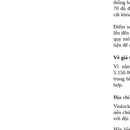
thông b
70 độ đ
cắt khó
Điểm nổ
lên đến
quy mô 
tiện để
Về giá
Vì nằm
5.150.
trung b
hợp.
Địa ch
Vinlock
nên c
hú
với đội
Hãy liê