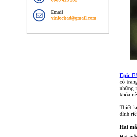
Email
vinlockad@gmail.com
Epic E
có tran
những m
khóa nê
Thiết k
đình ri
Hai mẫu
Hai mẫu