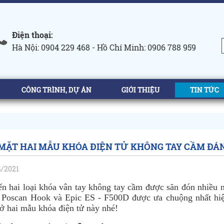
Điện thoại:
Hà Nội: 0904 229 468 - Hồ Chí Minh: 0906 788 959
CÔNG TRÌNH, DỰ ÁN
GIỚI THIỆU
TIN TỨC
MẶT HAI MẪU KHÓA ĐIỆN TỬ KHÔNG TAY CẦM ĐÁ
/2021
n hai loại khóa vân tay không tay cầm được săn đón nhiều n
c Poscan Hook và Epic ES - F500D được ưa chuộng nhất hi
 ở hai mẫu khóa điện tử này nhé!