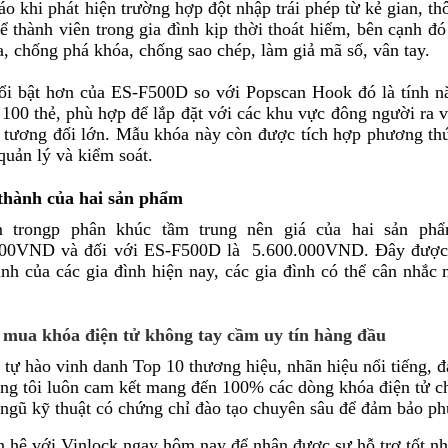
áo khi phát hiện trường hợp đột nhập trái phép từ kẻ gian, t
ể thành viên trong gia đình kịp thời thoát hiểm, bên cạnh đ
a, chống phá khóa, chống sao chép, làm giả mã số, vân tay.
i bật hơn của ES-F500D so với Popscan Hook đó là tính n
 100 thẻ, phù hợp để lắp đặt với các khu vực đông người ra 
tương đối lớn. Mẫu khóa này còn được tích hợp phương thức
 quản lý và kiểm soát.
 thành của hai sản phẩm
 trongp phân khúc tầm trung nên giá của hai sản phẩ
000VND và đối với
ES-F500D là
5.600.000VND. Đây được đ
ình của các gia đình hiện nay, các gia đình có thể cân nhắ
ỉ mua khóa điện tử không tay cầm uy tín hàng đầu
 tự hào vinh danh Top 10 thương hiệu, nhãn hiệu nổi tiếng, 
ng tôi luôn cam kết mang đến 100% các dòng khóa điện tử chấ
 ngũ kỹ thuật có chứng chỉ đào tạo chuyên sâu để đảm bảo ph
n hệ với Vinlock ngay hôm nay để nhận được sự hỗ trợ tốt n