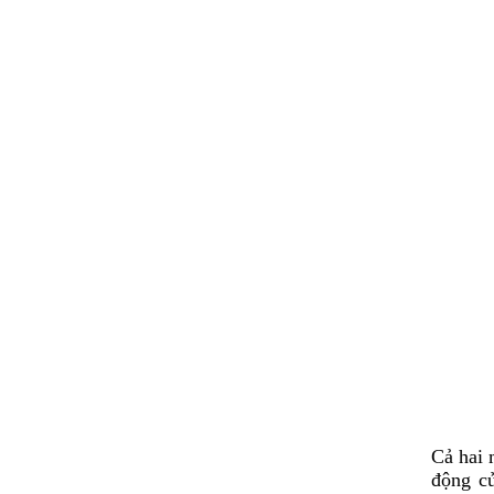
Cả hai 
động củ