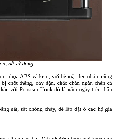
gọn, dễ sử dụng
ôm, nhựa ABS và kẽm, với bề mặt đen nhám cũng
 bị chốt thẳng, dày dặn, chắc chán ngăn chặn cả
khác với Popscan Hook đó là nằm ngày trên thân
ằng sắt, sắt chống cháy, để lắp đặt ở các hộ gia
 mã số và vân tay. Với phương thức mở khóa vân