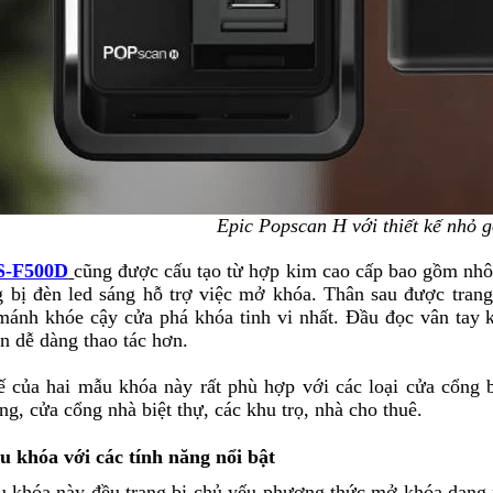
Epic Popscan H với thiết kế nhỏ 
S-F500D
cũng được cấu tạo từ hợp kim cao cấp bao gồm nh
g bị đèn led sáng hỗ trợ việc mở khóa. Thân sau được trang
ánh khóe cậy cửa phá khóa tinh vi nhất. Đầu đọc vân tay 
n dễ dàng thao tác hơn.
ế của hai mẫu khóa này rất phù hợp với các loại cửa cổng b
êng, cửa cổng nhà biệt thự, các khu trọ, nhà cho thuê.
 khóa với các tính năng nổi bật
 khóa này đều trang bị chủ yếu phương thức mở khóa dạng