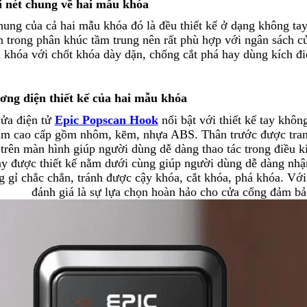
i nét chung về hai mẫu khóa
ung của cả hai mẫu khóa đó là đều thiết kế ở dạng không ta
 trong phân khúc tầm trung nên rất phù hợp với ngân sách của
 khóa với chốt khóa dày dặn, chống cắt phá hay dùng kích đi
ơng diện thiết kế của hai mẫu khóa
ửa điện tử
Epic Popscan Hook
nổi bật với thiết kế tay khôn
im cao cấp gồm nhôm, kẽm, nhựa ABS. Thân trước được trang
 trên màn hình giúp người dùng dễ dàng thao tác trong điều k
ay được thiết kế nằm dưới cùng giúp người dùng dễ dàng nhận 
g gỉ chắc chắn, tránh được cậy khóa, cắt khóa, phá khóa. Vớ
đánh giá là sự lựa chọn hoàn hảo cho cửa cổng đảm bả