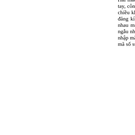
tay, cô
chiều k
đăng kí
nhau m
ngẫu nh
nhập mậ
mã số s