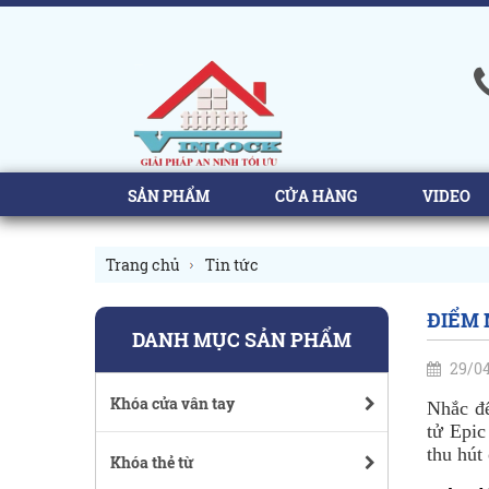
SẢN PHẨM
CỬA HÀNG
VIDEO
Trang chủ
Tin tức
ĐIỂM 
DANH MỤC SẢN PHẨM
29/04
Khóa cửa vân tay
Nhắc đế
tử Epi
thu hút
Khóa thẻ từ