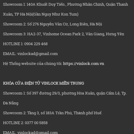
Showroom 1: 140A Khuất Duy Tiến , Phường Nhân Chính, Quận Thanh
Xuân, TP Hà Nội(Gần Nguy Như Kon Tum)
Showroom 2: Số 276 Nguyễn Văn Cừ, Long Biên, Hà Nội
Showroom 3: HA2-37, Vinhome Ocean Park 2, Văn Giang, Hưng Yên
HOTLINE 1: 0904 229 468
EMAIL: vinlockad@gmail.com
Hệ Thống website của chúng tôi:
https://vinlock.com.vn
KHÓA CỬA ĐIỆN TỬ VINLOCK MIỀN TRUNG
Showroom 1: Số 397 đường 29/3, phường Hòa Xuân, quận Cẩm Lệ, Tp.
Đà Nẵng
Showroom 2: Tầng 3, số 183A Trần Phú, Thành phố Huế.
HOTLINE 2: 0377 00 5858
EMAIL: vinlockad@gmail.com