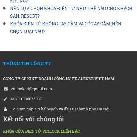
KHÔNG?
NÊN LỰA CHỌN KHÓA ĐIỆN TỬ NHƯ THẾ NÀO CHO KHÁCH
SẠN, RESORT?
KHÓA ĐIỆN TỬ KHÔNG TAY CẦM VÀ CÓ TAY CẦM: NÊN
CHỌN LOẠI NÀO?
THÔNG TIN CÔNG TY
CÔNG TY CP KINH DOANH CÔNG NGHỆ ALENSE VIỆT NAM
vinlockad@gmail.com
MST: 0106075037
Cơ quan cấp: Sở kế hoạch và đầu tư thành phố Hà Nội.
Kết nối với chúng tôi
KHÓA CỬA ĐIỆN TỬ VINLOCK MIỀN BẮC