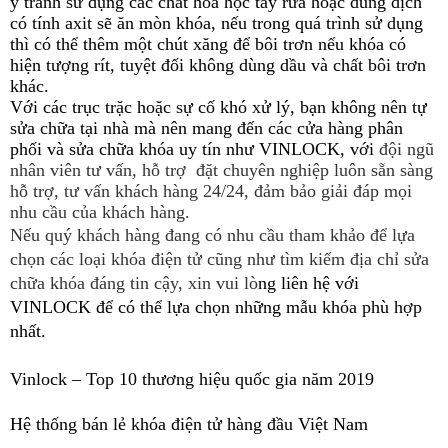
ý tránh sử dụng các chất hóa học tẩy rửa hoặc dung dịch
có tính axit sẽ ăn mòn khóa, nếu trong quá trình sử dụng
thì có thể thêm một chút xăng để bôi trơn nếu khóa có
hiện tượng rít, tuyệt đối không dùng dầu và chất bôi trơn
khác.
Với các trục trặc hoặc sự cố khó xử lý, bạn không nên tự
sửa chữa tại nhà mà nên mang đến các cửa hàng phân
phối và sửa chữa khóa uy tín như VINLOCK, với
 đội ngũ 
nhân viên tư vấn, hỗ trợ 
 đặt chuyên nghiệp luôn sẵn sàng 
hỗ trợ, tư vấn khách hàng 24/24, đảm bảo giải đáp mọi 
nhu cầu của khách hàng. 
Nếu quý khách hàng đang có nhu cầu tham khảo để lựa
chọn các loại khóa điện tử cũng như tìm kiếm địa chỉ sửa
chữa khóa đáng tin cậy, xin vui lò
ng liên hệ với 
VINLOCK để có thể lựa chọn những mẫu khóa phù hợp 
nhất. 
Vinlock – Top 10 thương hiệu quốc gia năm 2019
Hệ thống bán lẻ khóa điện tử hàng đầu Việt 
Nam