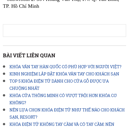
TP. Hồ Chí Minh
BÀI VIẾT LIÊN QUAN
KHÓA VÂN TAY HÀN QUỐC CÓ PHÙ HỢP VỚI NGƯỜI VIỆT?
KINH NGHIỆM LẮP ĐẶT KHÓA VÂN TAY CHO KHÁCH SẠN
TOP 5 KHÓA ĐIỆN TỬ DÀNH CHO CỬA GỖ ĐƯỢC ƯA
CHUỘNG NHẤT
KHÓA CỬA THÔNG MINH CÓ VƯỢT TRỘI HƠN KHÓA CƠ
KHÔNG?
NÊN LỰA CHỌN KHÓA ĐIỆN TỬ NHƯ THẾ NÀO CHO KHÁCH
SẠN, RESORT?
KHÓA ĐIỆN TỬ KHÔNG TAY CẦM VÀ CÓ TAY CẦM: NÊN