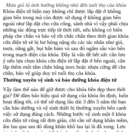
Mưa gió là ảnh hưởng không nhỏ đến tuổi thọ của khóa
Khóa điện tử hiện nay không chỉ được lắp đặt ở không
gian bên trong mà còn được sử dụng ở không gian bên
ngoài như lắp đặt cho cửa cổng, sảnh nhà vì vậy phải chịu
những tác động trực tiếp từ thời tiết, nếu không có biên
pháp che chắn và bảo vệ tốt chắc chắn theo thời gian khóa
cửa điện tử sẽ bị hư hỏng nặng do các tác nhân như gió,
mưa, nắng gắt, bụi bẩn bám và sau đó ngấm sâu vào bên
trong mạch điện của khóa. Đây là vấn đề hết sức cần lưu
ý nếu lựa chọn khóa cửa điện tử lắp đặt ở bên ngoài, cần
lắp thêm một tấm chắn bằng inox hoặc nhựa cứng để che
chắn, bảo vệ giúp duy trì tuổi thọ của khóa.
Thường xuyên vệ sinh và bảo dưỡng khóa điện tử
Vậy làm thế nào để giữ được cho khóa bền đẹp theo thời
gia? Để đảm bảo hiệu quả sử dụng của khóa ổn định, luôn
hoạt động tốt, có thể sử dụng lâu dài 3 đến 5 năm thì bạn
cần bảo dưỡng và vệ sinh thiết bị thường xuyên bên cạnh
việc sử dụng đúng cách. Những bước vệ sinh một ổ khóa
cửa điện tử cũng rất đơn giản, chỉ cần sử dụng khăn mềm,
ẩm lau qua sau đó dùng khăn khô lau lại là đã xong. Lưu