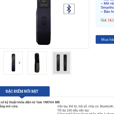
– Mở rộ
Smartho
– Bảo h
Giá:
14,
Mua hà
ĐẶC ĐIỂM NỔI BẬT
 số kỹ thuật khóa điện tử Yale YMI70A MB
ăng mở cửa:
Vân tay, thẻ từ, mã số, chìa cơ, Bluetooth
Tối đa 100 dấu vân tay
: