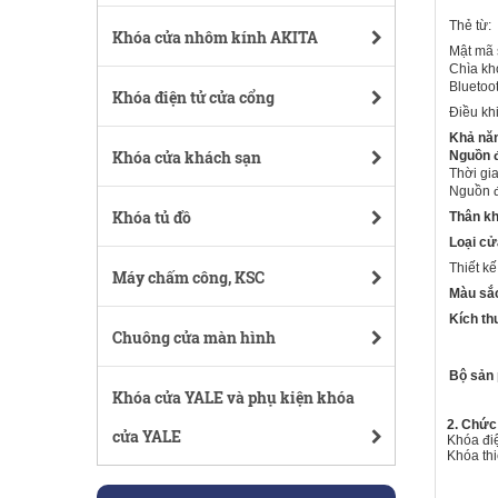
Thẻ từ:
Khóa cửa nhôm kính AKITA
Mật mã 
Chìa kh
Bluetoo
Khóa điện tử cửa cổng
Điều khi
Khả nă
Khóa cửa khách sạn
Nguồn đ
Thời gi
Nguồn đ
Khóa tủ đồ
Thân k
Loại cử
Thiết k
Máy chấm công, KSC
Màu sắc
Kích th
Chuông cửa màn hình
Bộ sản
Khóa cửa YALE và phụ kiện khóa
2. Chức
cửa YALE
Khóa điệ
Khóa thi