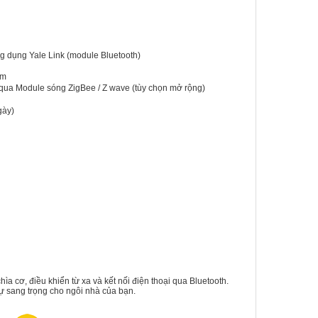
m
 dụng Yale Link (module Bluetooth)
0m
qua Module sóng ZigBee / Z wave (tùy chọn mở rộng)
gày)
ìa cơ, điều khiển từ xa và kết nối điện thoại qua Bluetooth.
sự sang trọng cho ngôi nhà của bạn.