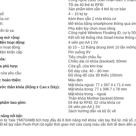
Công nghệ Easy Scan nhận diện 1 chạ
Tối đa 40 thẻ từ RFID
Sản phẩm kèm sẵn 4 thẻ từ cơ bản
số:
4 – 10 ký tự
óa cơ:
Kèm theo sẵn 2 chìa khóa cơ
th:
Mở khóa bằng smartphone thông qua ứng
Phụ kiện tùy chọn mua riêng
ển từ xa:
Công nghệ Wireless Floating ID, cự ly 5
ng mở rộng:
Kết nối hệ thống nhà Smart Home thông 
iện hoạt động:
4 viên pin AA 1.5V
an hoạt động:
từ 10 – 12 tháng (trung bình 10 lần mở/n
iện khẩn cấp:
Pin vuông 9V
Tiêu chuẩn châu Âu
hóa:
Chiều dài cò khóa (backset): 60mm
a phù hợp:
Cửa gỗ, cửa kim loại
Độ dày cửa: 40 – 80 mm
ế cửa yêu cầu:
Độ rộng đố cửa: tối thiểu 100mm
 hoàn thiện:
Màu đen
Mặt khóa ngoài: 77 x 397.4 x 71.4 mm
ước thân khóa (Rộng x Cao x Dày):
Mặt khóa trong: 77 x 396.7 x 78 mm
Mặt khóa trong – ngoài
Thân khóa Mortise backset 60mm
 phẩm bao gồm:
04 thẻ từ RFID, 02 chìa khóa cơ
04 viên pin AA 1.5V
Sách hướng dẫn và bộ ốc vít
 năng nổi bật:
n tử Yale YMI70AMB tích hợp đầy đủ 6 tính năng mở khóa: vân tay, thẻ từ, mã số, ch
ết kế tay nắm Push-Pull rút ngắn thời gian mở cửa cùng màu sắc tinh tế đem đến 