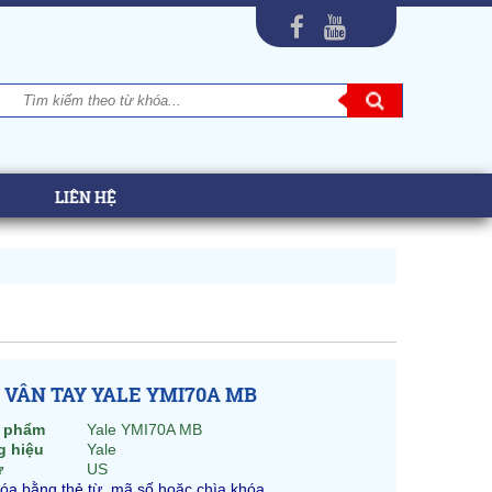
LIÊN HỆ
 VÂN TAY YALE YMI70A MB
 phẩm
Yale YMI70A MB
 hiệu
Yale
ứ
US
óa bằng thẻ từ, mã số hoặc chìa khóa