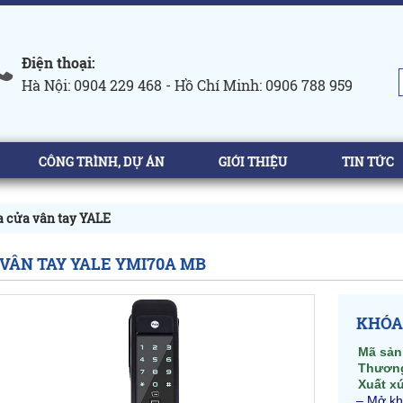
Điện thoại:
Hà Nội: 0904 229 468 - Hồ Chí Minh: 0906 788 959
CÔNG TRÌNH, DỰ ÁN
GIỚI THIỆU
TIN TỨC
 cửa vân tay YALE
VÂN TAY YALE YMI70A MB
KHÓA
Mã sản
Thương
Xuất x
– Mở kh