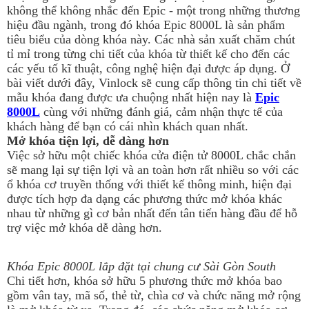
không thể không nhắc đến Epic - một trong những thương
hiệu đầu ngành, trong đó khóa Epic 8000L là sản phẩm
tiêu biểu của dòng khóa này. Các nhà sản xuất chăm chút
tỉ mỉ trong từng chi tiết của khóa từ thiết kế cho đến các
các yếu tố kĩ thuật, công nghệ hiện đại được áp dụng. Ở
bài viết dưới đây, Vinlock sẽ cung cấp thông tin chi tiết về
mẫu khóa đang được ưa chuộng nhất hiện nay là
Epic
8000L
cùng với những đánh giá, cảm nhận thực tế của
khách hàng để bạn có cái nhìn khách quan nhất.
Mở khóa tiện lợi, dễ dàng hơn
Việc sở hữu một chiếc khóa cửa điện tử 8000L chắc chắn
sẽ mang lại sự tiện lợi và an toàn hơn rất nhiều so với các
ổ khóa cơ truyền thống với thiết kế thông minh, hiện đại
được tích hợp đa dạng các phương thức mở khóa khác
nhau từ những gì cơ bản nhất đến tân tiến hàng đầu để hỗ
trợ việc mở khóa dễ dàng hơn.
Khóa Epic 8000L lắp đặt tại chung cư Sài Gòn South
Chi tiết hơn, khóa sở hữu 5 phương thức mở khóa bao
gồm vân tay, mã số, thẻ từ, chìa cơ và chức năng mở rộng