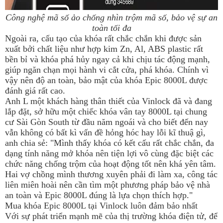
Công nghệ mã số ảo chống nhìn trộm mã số, bảo vệ sự an
toàn tối đa
Ngoài ra, cấu tạo của khóa rất chắc chắn khi được sản
xuất bởi chất liệu như hợp kim Zn, Al, ABS plastic rất
bền bỉ và khóa phá hủy ngay cả khi chịu tác động mạnh,
giúp ngăn chạn mọi hành vi cắt cửa, phá khóa. Chính vì
vậy nên độ an toàn, bảo mật của khóa Epic 8000L được
đánh giá rất cao.
Anh L một khách hàng thân thiết của Vinlock đã và đang
lắp đặt, sở hữu một chiếc khóa vân tay 8000L tại chung
cư Sài Gòn South từ đầu năm ngoái và cho biết đến nay
vẫn không có bất kì vấn đề hỏng hóc hay lỗi kĩ thuậ gì,
anh chia sẻ: "Mình thấy khóa có kết cấu rất chắc chắn, đa
dạng tính năng mở khóa nên tiện lợi vô cùng đặc biệt các
chức năng chống trộm của hoạt động tốt nên khá yên tâm.
Hai vợ chồng mình thương xuyên phải đi làm xa, công tác
liên miên hoài nên cần tìm một phương pháp bảo vệ nhà
an toàn và Epic 8000L đúng là lựa chọn thích hợp."
Mua khóa Epic 8000L tại Vinlock luôn đảm bảo nhất
Với sự phát triển mạnh mẽ của thị trường khóa điện tử, để