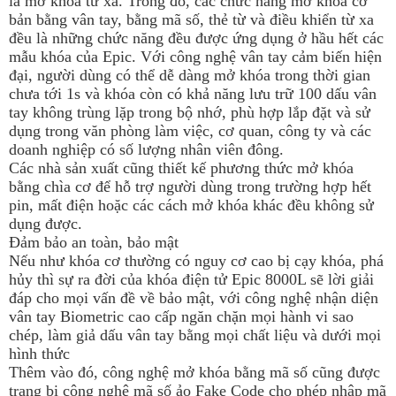
là mở khóa từ xa. Trong đó, các chức năng mở khóa cơ
bản bằng vân tay, bằng mã số, thẻ từ và điều khiển từ xa
đều là những chức năng đều được ứng dụng ở hầu hết các
mẫu khóa của Epic. Với công nghệ vân tay cảm biến hiện
đại, người dùng có thể dễ dàng mở khóa trong thời gian
chưa tới 1s và khóa còn có khả năng lưu trữ 100 dấu vân
tay không trùng lặp trong bộ nhớ, phù hợp lắp đặt và sử
dụng trong văn phòng làm việc, cơ quan, công ty và các
doanh nghiệp có số lượng nhân viên đông.
Các nhà sản xuất cũng thiết kế phương thức mở khóa
bằng chìa cơ để hỗ trợ người dùng trong trường hợp hết
pin, mất điện hoặc các cách mở khóa khác đều không sử
dụng được.
Đảm bảo an toàn, bảo mật
Nếu như khóa cơ thường có nguy cơ cao bị cạy khóa, phá
hủy thì sự ra đời của khóa điện tử Epic 8000L sẽ lời giải
đáp cho mọi vấn đề về bảo mật, với công nghệ nhận diện
vân tay Biometric cao cấp ngăn chặn mọi hành vi sao
chép, làm giả dấu vân tay bằng mọi chất liệu và dưới mọi
hình thức
Thêm vào đó, công nghệ mở khóa bằng mã số cũng được
trang bị công nghệ mã số ảo Fake Code cho phép nhập mã