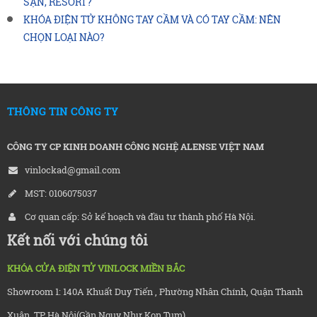
SẠN, RESORT?
KHÓA ĐIỆN TỬ KHÔNG TAY CẦM VÀ CÓ TAY CẦM: NÊN
CHỌN LOẠI NÀO?
THÔNG TIN CÔNG TY
CÔNG TY CP KINH DOANH CÔNG NGHỆ ALENSE VIỆT NAM
vinlockad@gmail.com
MST: 0106075037
Cơ quan cấp: Sở kế hoạch và đầu tư thành phố Hà Nội.
Kết nối với chúng tôi
KHÓA CỬA ĐIỆN TỬ VINLOCK MIỀN BẮC
Showroom 1: 140A Khuất Duy Tiến , Phường Nhân Chính, Quận Thanh
Xuân, TP Hà Nội(Gần Nguy Như Kon Tum)