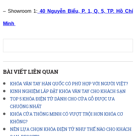
– Showroom 1:
 40 Nguyễn Biểu, P. 1, Q. 5, TP. Hồ Chí 
Minh 
BÀI VIẾT LIÊN QUAN
KHÓA VÂN TAY HÀN QUỐC CÓ PHÙ HỢP VỚI NGƯỜI VIỆT?
KINH NGHIỆM LẮP ĐẶT KHÓA VÂN TAY CHO KHÁCH SẠN
TOP 5 KHÓA ĐIỆN TỬ DÀNH CHO CỬA GỖ ĐƯỢC ƯA
CHUỘNG NHẤT
KHÓA CỬA THÔNG MINH CÓ VƯỢT TRỘI HƠN KHÓA CƠ
KHÔNG?
NÊN LỰA CHỌN KHÓA ĐIỆN TỬ NHƯ THẾ NÀO CHO KHÁCH