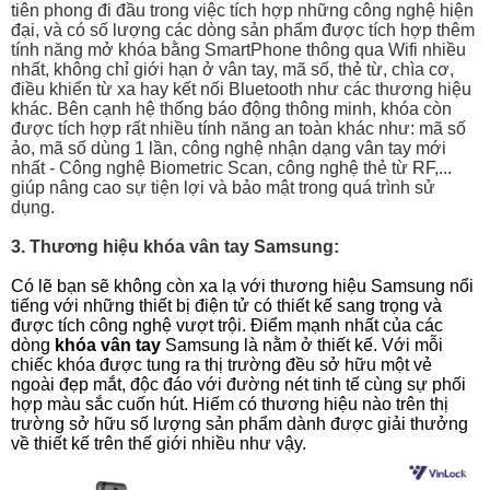
tiên phong đi đầu trong việc tích hợp những công nghệ hiện 
đại, và có số lượng các dòng sản phẩm được tích hợp thêm 
tính năng mở khóa bằng SmartPhone thông qua Wifi nhiều 
nhất, không chỉ giới hạn ở vân tay, mã số, thẻ từ, chìa cơ, 
điều khiển từ xa hay kết nối Bluetooth như các thương hiệu 
khác. Bên cạnh hệ thống báo động thông minh, khóa còn 
được tích hợp rất nhiều tính năng an toàn khác như: mã số 
ảo, mã số dùng 1 lần, công nghệ nhận dạng vân tay mới 
nhất - Công nghệ Biometric Scan, công nghệ thẻ từ RF,... 
giúp nâng cao sự tiện lợi và bảo mật trong quá trình sử 
dụng.
3. Thương hiệu khóa vân tay Samsung:
Có lẽ bạn sẽ không còn xa lạ với thương hiệu Samsung nổi 
tiếng với những thiết bị điện tử có thiết kế sang trọng và 
được tích công nghệ vượt trội. Điểm mạnh nhất của các 
dòng 
khóa vân tay 
Samsung là nằm ở thiết kế. Với mỗi 
chiếc khóa được tung ra thị trường đều sở hữu một vẻ 
ngoài đẹp mắt, độc đáo với đường nét tinh tế cùng sự phối 
hợp màu sắc cuốn hút. Hiếm có thương hiệu nào trên thị 
trường sở hữu số lượng sản phẩm dành được giải thưởng 
về thiết kế trên thế giới nhiều như vậy. 