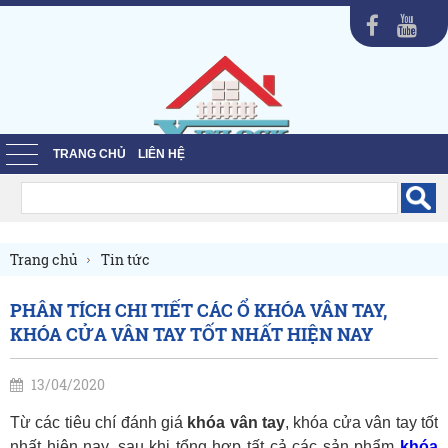
TRANG CHỦ
LIÊN HỆ
Trang chủ
Tin tức
PHÂN TÍCH CHI TIẾT CÁC Ổ KHÓA VÂN TAY,
KHÓA CỬA VÂN TAY TỐT NHẤT HIỆN NAY
13/04/2020
Từ các tiêu chí đánh giá
khóa vân tay
, khóa cửa vân tay tốt
nhất hiện nay, sau khi tổng hợp tất cả các sản phẩm
khóa