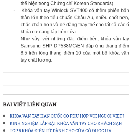
thể hiện trong Chứng chỉ Korean Standards)
-
Khóa vân tay Winlock SVT400 có thêm phiên bản
thân lớn theo tiêu chuẩn Châu Âu, nhiều chốt hơn,
chắc chắn hơn và dễ dàng thay thế cho tất cả các ổ
khóa cơ đang lắp trên cửa.
Như vậy, với những đặc điểm trên, khóa vân tay
Samsung SHP DP538MC/EN đáp ứng thang điểm
8,5 trên tổng thang điểm 10 của một bộ khóa vân
tay chất lượng.
BÀI VIẾT LIÊN QUAN
KHÓA VÂN TAY HÀN QUỐC CÓ PHÙ HỢP VỚI NGƯỜI VIỆT?
KINH NGHIỆM LẮP ĐẶT KHÓA VÂN TAY CHO KHÁCH SẠN
TOP 5 KHÓA ĐIỆN TỬ DÀNH CHO CỬA GỖ ĐƯỢC ƯA