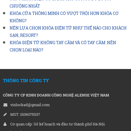
CHUỘNG NHẤT
KHÓA CỬA THÔNG MINH CÓ VƯỢT TRỘI HƠN KHÓA CƠ
KHÔNG?
NÊN LỰA CHỌN KHÓA ĐIỆN TỬ NHƯ THẾ NÀO CHO KHÁCH
SẠN, RESORT?
KHÓA ĐIỆN TỬ KHÔNG TAY CẦM VÀ CÓ TAY CẦM: NÊN
CHỌN LOẠI NÀO?
THÔNG TIN CÔNG TY
CÔNG TY CP KINH DOANH CÔNG NGHỆ ALENSE VIỆT NAM
vinlockad@gmail.com
MST: 0106075037
Cơ quan cấp: Sở kế hoạch và đầu tư thành phố Hà Nội.