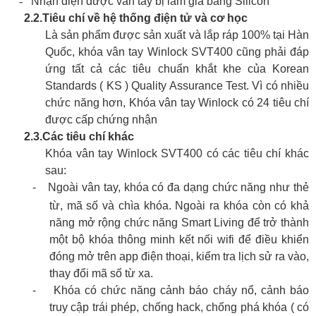
-
Nhận diện được vân tay bị làm giả bằng Silicon
2.2.
Tiêu chí về hệ thống điện tử và cơ học
Là sản phẩm được sản xuất và lắp ráp 100% tại Hàn
Quốc, khóa vân tay Winlock SVT400 cũng phải đáp
ứng tất cả các tiêu chuẩn khắt khe của Korean
Standards ( KS ) Quality Assurance Test. Vì có nhiều
chức năng hơn, Khóa vân tay Winlock có 24 tiêu chí
được cấp chứng nhận
2.3.
Các tiêu chí khác
Khóa vân tay Winlock SVT400 có các tiêu chí khác
sau:
-
Ngoài vân tay, khóa có đa dạng chức năng như thẻ
từ, mã số và chìa khóa. Ngoài ra khóa còn có khả
năng mở rộng chức năng Smart Living để trở thành
một bộ khóa thông minh kết nối wifi để điều khiển
đóng mở trên app điện thoại, kiểm tra lịch sử ra vào,
thay đổi mã số từ xa.
-
Khóa có chức năng cảnh báo cháy nổ, cảnh báo
truy cập trái phép, chống hack, chống phá khóa ( có