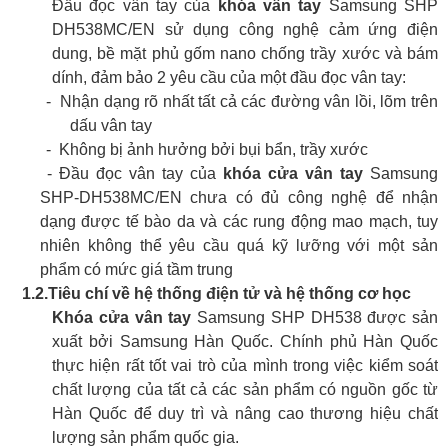
Đầu đọc vân tay của
khóa vân tay
Samsung SHP
DH538MC/EN sử dụng công nghệ cảm ứng điện
dung, bề mặt phủ gốm nano chống trầy xước và bám
dính, đảm bảo 2 yêu cầu của một đầu đọc vân tay:
-
Nhận dạng rõ nhất tất cả các đường vân lồi, lõm trên
dấu vân tay
-
Không bị ảnh hưởng bởi bụi bẩn, trầy xước
- Đầu đọc vân tay của
khóa cửa vân tay
Samsung
SHP-DH538MC/EN chưa có đủ công nghệ để nhận
dạng được tế bào da và các rung động mao mạch, tuy
nhiên không thể yêu cầu quá kỹ lưỡng với một sản
phẩm có mức giá tầm trung
1.2.
Tiêu chí về hệ thống điện tử và hệ thống cơ học
Khóa cửa vân tay
Samsung SHP DH538 được sản
xuất bởi Samsung Hàn Quốc. Chính phủ Hàn Quốc
thực hiện rất tốt vai trò của mình trong việc kiểm soát
chất lượng của tất cả các sản phẩm có nguồn gốc từ
Hàn Quốc để duy trì và nâng cao thương hiệu chất
lượng sản phẩm quốc gia.