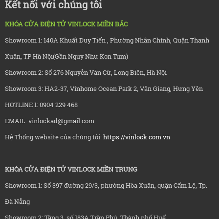
Kết nối với chúng tôi
KHÓA CỬA ĐIỆN TỬ VINLOCK MIỀN BẮC
Showroom 1: 140A Khuất Duy Tiến , Phường Nhân Chính, Quận Thanh
Xuân, TP Hà Nội(Gần Nguy Như Kon Tum)
Showroom 2: Số 276 Nguyễn Văn Cừ, Long Biên, Hà Nội
Showroom 3: HA2-37, Vinhome Ocean Park 2, Văn Giang, Hưng Yên
HOTLINE 1: 0904 229 468
EMAIL: vinlockad@gmail.com
Hệ Thống website của chúng tôi:
https://vinlock.com.vn
KHÓA CỬA ĐIỆN TỬ VINLOCK MIỀN TRUNG
Showroom 1: Số 397 đường 29/3, phường Hòa Xuân, quận Cẩm Lệ, Tp.
Đà Nẵng
Showroom 2: Tầng 3, số 183A Trần Phú, Thành phố Huế.