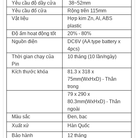
Yêu cầu độ dầy cửa
38~52mm
Yêu cầu đố cửa
Rộng trên 115mm
Vật liệu
Hợp kim Zn, Al, ABS
plastic
Độ ẩm hoạt động tốt
20% - 80%
Nguồn điện
DC6V (AA type battery x
4pcs)
Thời gian chạy của
10 tháng (10 lần/ngày)
Pin
Kích thước khóa
81.3 x 318 x
75mm(WxHxD) - Thân
trong
79 x 290 x
80.3mm(WxHxD) - Thân
ngoài
Màu sắc
Đen, bạc
Xuất xứ
Hàn Quốc
Bảo hành
12 tháng