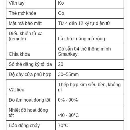
Vân tay
Ko
Thẻ mở khóa
Có
Mật mã bảo mật
Từ 4 đến 12 ký tự điện tử
Điểu khiển từ xa
(remote)
Là chức năng mở rộng
Có sẵn 04 thẻ thông minh
Chìa khóa
Smartkey
Số thẻ đăng ký tối đa
20
Độ dầy cửa phù hợp
30~55mm
Thép hợp kim siêu bền, không
Vật liệu
gỉ
Độ ẩm hoạt động tốt
0% - 90%
Nhiệt độ hoạt động
tốt
-40 - 80°C
Báo động cháy
70°C