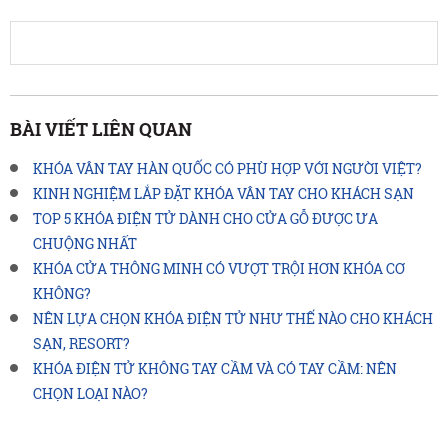
BÀI VIẾT LIÊN QUAN
KHÓA VÂN TAY HÀN QUỐC CÓ PHÙ HỢP VỚI NGƯỜI VIỆT?
KINH NGHIỆM LẮP ĐẶT KHÓA VÂN TAY CHO KHÁCH SẠN
TOP 5 KHÓA ĐIỆN TỬ DÀNH CHO CỬA GỖ ĐƯỢC ƯA
CHUỘNG NHẤT
KHÓA CỬA THÔNG MINH CÓ VƯỢT TRỘI HƠN KHÓA CƠ
KHÔNG?
NÊN LỰA CHỌN KHÓA ĐIỆN TỬ NHƯ THẾ NÀO CHO KHÁCH
SẠN, RESORT?
KHÓA ĐIỆN TỬ KHÔNG TAY CẦM VÀ CÓ TAY CẦM: NÊN
CHỌN LOẠI NÀO?