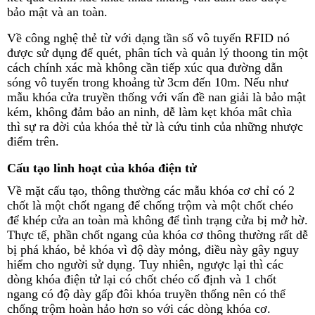
bảo mật và an toàn.
Về công nghệ thẻ từ với dạng tần số vô tuyến RFID nó
được sử dụng để quét, phân tích và quản lý thoong tin một
cách chính xác mà không cần tiếp xúc qua đường dẫn
sóng vô tuyến trong khoảng từ 3cm đến 10m. Nếu như
mẫu khóa cửa truyền thống với vấn đề nan giải là bảo mật
kém, không đảm bảo an ninh, dễ làm kẹt khóa mât chìa
thì sự ra đời của khóa thẻ từ là cứu tinh của những nhược
điểm trên.
Cấu tạo linh hoạt của khóa điện tử
Về mặt cấu tạo, thông thường các mẫu khóa cơ chỉ có 2
chốt là một chốt ngang để chống trộm và một chốt chéo
để khép cửa an toàn mà không để tình trạng cửa bị mở hờ.
Thực tế, phần chốt ngang của khóa cơ thông thường rất dễ
bị phá kháo, bẻ khóa vì độ dày mỏng, điều này gây nguy
hiểm cho người sử dụng. Tuy nhiên, ngược lại thì các
dòng khóa điện tử lại có chốt chéo cố định và 1 chốt
ngang có độ dày gấp đôi khóa truyền thống nên có thể
chống trộm hoàn hảo hơn so với các dòng khóa cơ.