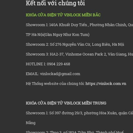
Kết nối với chúng tôi
KHÓA CỬA ĐIỆN TỬ VINLOCK MIỀN BẮC
Showroom 1: 140A Khuất Duy Tiến , Phường Nhân Chính, Q
TP Hà Nội(Gần Nguy Như Kon Tum)
Showroom 2: Số 276 Nguyễn Văn Cừ, Long Biên, Hà Nội
Showroom 3: HA2-37, Vinhome Ocean Park 2, Văn Giang, H
HOTLINE 1: 0904 229 468
EMAIL: vinlockad@gmail.com
Hệ Thống website của chúng tôi:
https://vinlock.com.vn
KHÓA CỬA ĐIỆN TỬ VINLOCK MIỀN TRUNG
Showroom 1: Số 397 đường 29/3, phường Hòa Xuân, quận Cẩ
Nẵng
Showroom 2: Tầng 3, số 183A Trần Phú, Thành phố Huế.