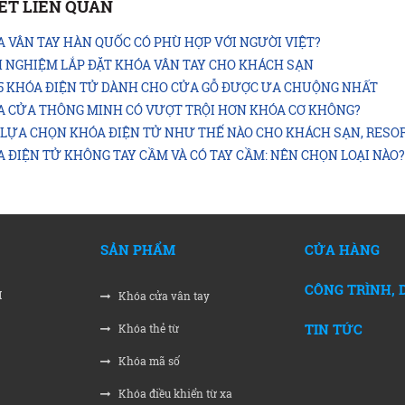
IẾT LIÊN QUAN
 VÂN TAY HÀN QUỐC CÓ PHÙ HỢP VỚI NGƯỜI VIỆT?
 NGHIỆM LẮP ĐẶT KHÓA VÂN TAY CHO KHÁCH SẠN
5 KHÓA ĐIỆN TỬ DÀNH CHO CỬA GỖ ĐƯỢC ƯA CHUỘNG NHẤT
A CỬA THÔNG MINH CÓ VƯỢT TRỘI HƠN KHÓA CƠ KHÔNG?
LỰA CHỌN KHÓA ĐIỆN TỬ NHƯ THẾ NÀO CHO KHÁCH SẠN, RESO
 ĐIỆN TỬ KHÔNG TAY CẦM VÀ CÓ TAY CẦM: NÊN CHỌN LOẠI NÀO
SẢN PHẨM
CỬA HÀNG
CÔNG TRÌNH, 
M
Khóa cửa vân tay
TIN TỨC
Khóa thẻ từ
Khóa mã số
Khóa điều khiển từ xa