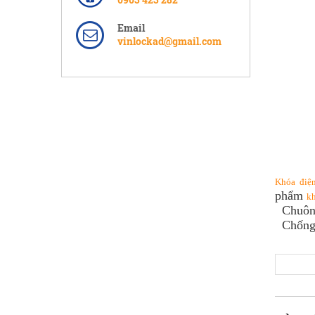
Email
vinlockad@gmail.com
Khóa điện
phẩm
kh
Chuông 
Chống 