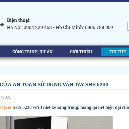
Điện thoại:
Hà Nội: 0904 229 468 - Hồ Chí Minh: 0906 788 959
CÔNG TRÌNH, DỰ ÁN
GIỚI THIỆU
TIN TỨC
CỬA AN TOÀN SỬ DỤNG VÂN TAY SHS 5230
3/2020
SHS 5230 với Thiết kế sang trọng, mang lại nét hiện đại ch
điện tử