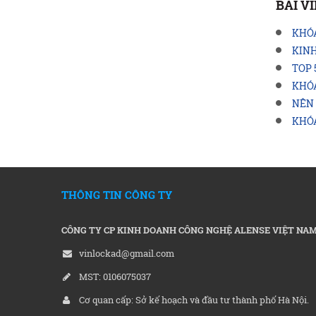
BÀI V
KHÓA
KINH
TOP 
KHÓ
NÊN 
KHÓA
THÔNG TIN CÔNG TY
CÔNG TY CP KINH DOANH CÔNG NGHỆ ALENSE VIỆT NA
vinlockad@gmail.com
MST: 0106075037
Cơ quan cấp: Sở kế hoạch và đầu tư thành phố Hà Nội.