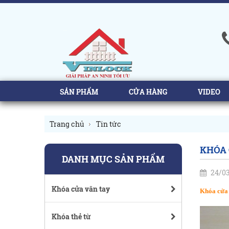
SẢN PHẨM
CỬA HÀNG
VIDEO
Trang chủ
Tin tức
KHÓA 
DANH MỤC SẢN PHẨM
24/0
Khóa cửa vân tay
Khóa cửa 
Khóa thẻ từ