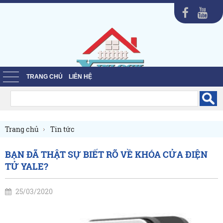
TRANG CHỦ
LIÊN HỆ
Trang chủ
Tin tức
BẠN ĐÃ THẬT SỰ BIẾT RÕ VỀ KHÓA CỬA ĐIỆN
TỬ YALE?
25/03/2020