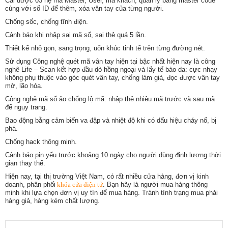
Cài được 03 hệ mã Master, User, mã khách, quản lý bằng master code
cùng với
số ID để thêm, xóa vân tay của từng người.
Chống sốc, chống tĩnh điện.
Cảnh báo khi nhập sai mã số, sai thẻ quá 5 lần.
Thiết kế nhỏ gọn, sang trọng, uốn khúc tinh tế trên từng đường nét.
Sử dụng Công nghệ quét mã vân tay hiện tại bậc nhất hiện nay là công
nghê Life – Scan kết hợp đầu dò hồng ngoại và lấy tế bào da: cực nhạy
không phụ thuộc vào góc quét vân tay, chống làm giả, đọc được vân tay
mờ, lão hóa.
Công nghệ mã số ảo chống lộ mã: nhập thê nhiêu mã trước và sau mã
để ngụy trang.
Bao động bằng cảm biến va đập và nhiệt độ khi có dấu hiệu cháy nổ, bị
phá.
Chống hack thông minh.
Cảnh báo pin yếu trước khoảng 10 ngày cho người dùng định lượng thời
gian thay thế.
Hiện nay, tại thị trường Việt Nam, có rất nhiều cửa hàng, đơn vị kinh
doanh, phân phối
khóa cửa điện tử
. Bạn hãy là người mua hàng thông
minh khi lựa chọn đơn vị uy tín để mua hàng. Tránh tình trạng mua phải
hàng giả, hàng kém chất lượng.