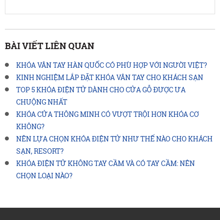
BÀI VIẾT LIÊN QUAN
KHÓA VÂN TAY HÀN QUỐC CÓ PHÙ HỢP VỚI NGƯỜI VIỆT?
KINH NGHIỆM LẮP ĐẶT KHÓA VÂN TAY CHO KHÁCH SẠN
TOP 5 KHÓA ĐIỆN TỬ DÀNH CHO CỬA GỖ ĐƯỢC ƯA
CHUỘNG NHẤT
KHÓA CỬA THÔNG MINH CÓ VƯỢT TRỘI HƠN KHÓA CƠ
KHÔNG?
NÊN LỰA CHỌN KHÓA ĐIỆN TỬ NHƯ THẾ NÀO CHO KHÁCH
SẠN, RESORT?
KHÓA ĐIỆN TỬ KHÔNG TAY CẦM VÀ CÓ TAY CẦM: NÊN
CHỌN LOẠI NÀO?