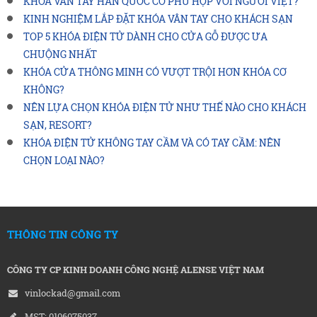
KHÓA VÂN TAY HÀN QUỐC CÓ PHÙ HỢP VỚI NGƯỜI VIỆT?
KINH NGHIỆM LẮP ĐẶT KHÓA VÂN TAY CHO KHÁCH SẠN
TOP 5 KHÓA ĐIỆN TỬ DÀNH CHO CỬA GỖ ĐƯỢC ƯA
CHUỘNG NHẤT
KHÓA CỬA THÔNG MINH CÓ VƯỢT TRỘI HƠN KHÓA CƠ
KHÔNG?
NÊN LỰA CHỌN KHÓA ĐIỆN TỬ NHƯ THẾ NÀO CHO KHÁCH
SẠN, RESORT?
KHÓA ĐIỆN TỬ KHÔNG TAY CẦM VÀ CÓ TAY CẦM: NÊN
CHỌN LOẠI NÀO?
THÔNG TIN CÔNG TY
CÔNG TY CP KINH DOANH CÔNG NGHỆ ALENSE VIỆT NAM
vinlockad@gmail.com
MST: 0106075037