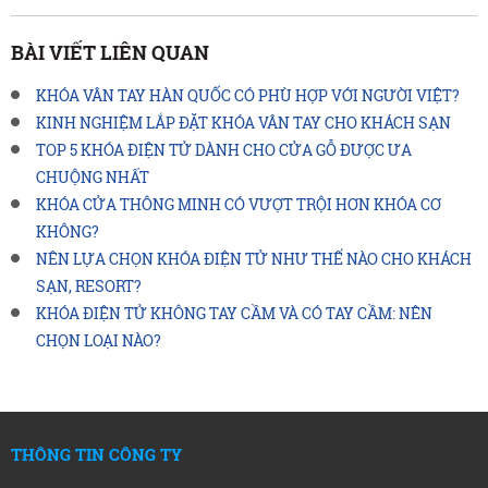
BÀI VIẾT LIÊN QUAN
KHÓA VÂN TAY HÀN QUỐC CÓ PHÙ HỢP VỚI NGƯỜI VIỆT?
KINH NGHIỆM LẮP ĐẶT KHÓA VÂN TAY CHO KHÁCH SẠN
TOP 5 KHÓA ĐIỆN TỬ DÀNH CHO CỬA GỖ ĐƯỢC ƯA
CHUỘNG NHẤT
KHÓA CỬA THÔNG MINH CÓ VƯỢT TRỘI HƠN KHÓA CƠ
KHÔNG?
NÊN LỰA CHỌN KHÓA ĐIỆN TỬ NHƯ THẾ NÀO CHO KHÁCH
SẠN, RESORT?
KHÓA ĐIỆN TỬ KHÔNG TAY CẦM VÀ CÓ TAY CẦM: NÊN
CHỌN LOẠI NÀO?
THÔNG TIN CÔNG TY