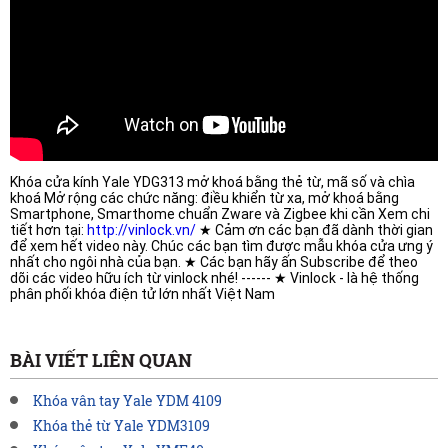
Khóa cửa kính Yale YDG313 mở khoá bằng thẻ từ, mã số và chìa 
khoá Mở rộng các chức năng: điều khiển từ xa, mở khoá bằng 
Smartphone, Smarthome chuẩn Zware và Zigbee khi cần Xem chi 
tiết hơn tại: 
http://vinlock.vn/
 ★ Cảm ơn các bạn đã dành thời gian 
để xem hết video này. Chúc các bạn tìm được mẫu khóa cửa ưng ý 
nhất cho ngôi nhà của bạn. ★ Các bạn hãy ấn Subscribe để theo 
dõi các video hữu ích từ vinlock nhé! ------ ★ Vinlock - là hệ thống 
phân phối khóa điện tử lớn nhất Việt Nam
BÀI VIẾT LIÊN QUAN
Khóa vân tay Yale YDM 4109
Khóa thẻ từ Yale YDM3109