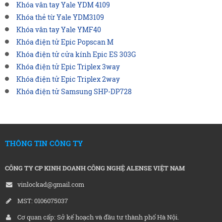
Khóa vân tay Yale YDM 4109
Khóa thẻ từ Yale YDM3109
Khóa vân tay Yale YMF40
Khóa điện tử Epic Popscan M
Khóa điện tử cửa kính Epic ES 303G
Khóa điện tử Epic Triplex 3way
Khóa điện tử Epic Triplex 2way
Khóa điện tử Samsung SHP-DP728
THÔNG TIN CÔNG TY
CÔNG TY CP KINH DOANH CÔNG NGHỆ ALENSE VIỆT NAM
vinlockad@gmail.com
MST: 0106075037
Cơ quan cấp: Sở kế hoạch và đầu tư thành phố Hà Nội.