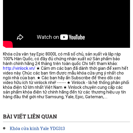
Khóa cửa vân tay Epic 8000L có mã số chủ, sản xuất và lắp ráp 
100% Hàn Quốc, có đầy đủ chứng nhận xuất xứ Sản phẩm bảo 
hành chính hãng 24 tháng trên toàn quốc Chi tiết tham khảo: 
http://vinlock.vn/
 ★ Cảm ơn các bạn đã dành thời gian để xem hết 
video này. Chúc các bạn tìm được mẫu khóa cửa ưng ý nhất cho 
ngôi nhà của bạn. ★ Các bạn hãy ấn Subscribe để theo dõi các 
video hữu ích từ vinlock nhé! ------ ★ Vinlock - là hệ thống phân phối 
khóa điện tử lớn nhất Việt Nam ★ Vinlock chuyên cung cấp các 
sản phẩm khóa điện tử chính hãng đến từ các thương hiệu uy tín 
hàng đầu thế giới như Samsung, Yale, Epic, Gateman,.... 
BÀI VIẾT LIÊN QUAN
Khóa cửa kính Yale YDG313