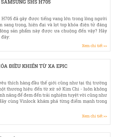
A SAMSUNG SHS H705
H705 đã gây được tiếng vang lớn trong lòng người
m sang trọng, hiện đại và lọt top khóa điện tử đáng
 dòng sản phẩm này được ưa chuộng đến vậy? Hãy
 đây:
Xem chi tiết >>
HÓA ĐIỀU KHIỂN TỪ XA EPIC
êu thích hàng đầu thế giới cũng như tại thị trường
một thương hiệu đến từ xứ sở Kim Chi - luôn không
tính năng để đem đến trải nghiệm tuyệt vời cũng như
. Hãy cùng Vinlock khám phá từng điểm mạnh trong
Xem chi tiết >>