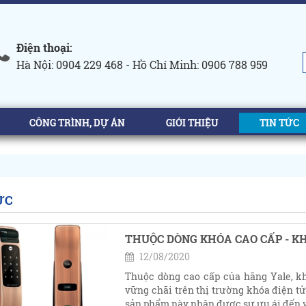
Điện thoại:
Hà Nội: 0904 229 468 - Hồ Chí Minh: 0906 788 959
CÔNG TRÌNH, DỰ ÁN
GIỚI THIỆU
TIN TỨC
ỨC
THUỘC DÒNG KHÓA CAO CẤP - KH
12/08/2020
Thuộc dòng cao cấp của hãng Yale, kh
vững chãi trên thị trường khóa điện t
sản phẩm này nhận được sự ưu ái đến v