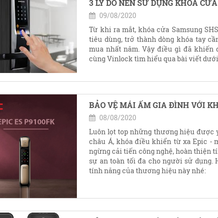
3 LÝ DO NÊN SỬ DỤNG KHÓA CỬ
09/08/2020
Từ khi ra mắt, khóa cửa Samsung SHS 
tiêu dùng, trở thành dòng khóa tay cầ
mua nhất năm. Vậy điều gì đã khiến
cùng Vinlock tìm hiểu qua bài viết dưới
BẢO VỆ MÁI ẤM GIA ĐÌNH VỚI K
08/08/2020
Luôn lọt top những thương hiệu được y
châu Á, khóa điều khiển từ xa Epic - 
ngừng cải tiến công nghệ, hoàn thiện 
sự an toàn tối đa cho người sử dụng
tính năng của thương hiệu này nhé: