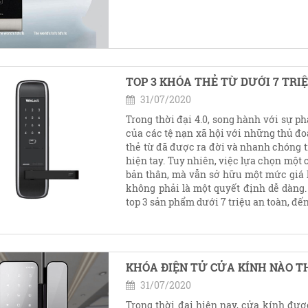
TOP 3 KHÓA THẺ TỪ DƯỚI 7 TRI
31/07/2020
Trong thời đại 4.0, song hành với sự ph
của các tệ nạn xã hội với những thủ đo
thẻ từ đã được ra đời và nhanh chóng 
hiện tay. Tuy nhiên, việc lựa chọn một
bản thân, mà vẫn sở hữu một mức giá 
không phải là một quyết định dễ dàng.
top 3 sản phẩm dưới 7 triệu an toàn, đến
KHÓA ĐIỆN TỬ CỬA KÍNH NÀO T
31/07/2020
Trong thời đại hiện nay, cửa kính đượ