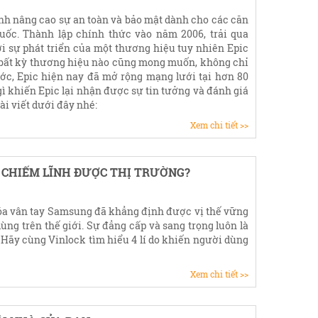
ninh nâng cao sự an toàn và bảo mật dành cho các căn
uốc. Thành lập chính thức vào năm 2006, trải qua
ới sự phát triển của một thương hiệu tuy nhiên Epic
bất kỳ thương hiệu nào cũng mong muốn, không chỉ
ớc, Epic hiện nay đã mở rộng mạng lưới tại hơn 80
gì khiến Epic lại nhận được sự tin tưởng và đánh giá
i viết dưới đây nhé:
Xem chi tiết >>
 CHIẾM LĨNH ĐƯỢC THỊ TRƯỜNG?
óa vân tay Samsung đã khẳng định được vị thế vững
ùng trên thế giới. Sự đẳng cấp và sang trọng luôn là
Hãy cùng Vinlock tìm hiểu 4 lí do khiến người dùng
Xem chi tiết >>