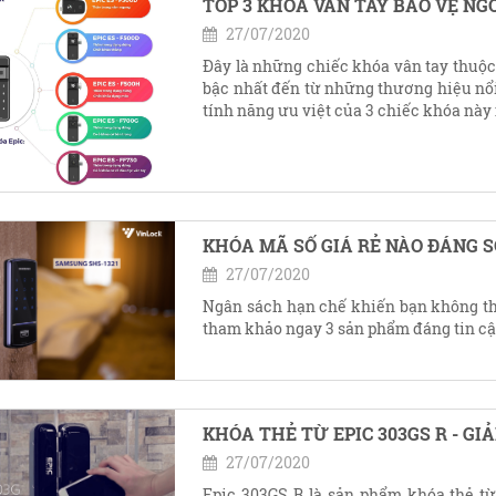
TOP 3 KHÓA VÂN TAY BẢO VỆ NG
27/07/2020
Đây là những chiếc khóa vân tay thuộc
bậc nhất đến từ những thương hiệu nổ
tính năng ưu việt của 3 chiếc khóa này
KHÓA MÃ SỐ GIÁ RẺ NÀO ĐÁNG 
27/07/2020
Ngân sách hạn chế khiến bạn không th
tham khảo ngay 3 sản phẩm đáng tin cậ
KHÓA THẺ TỪ EPIC 303GS R - GI
27/07/2020
Epic 303GS R là sản phẩm khóa thẻ t