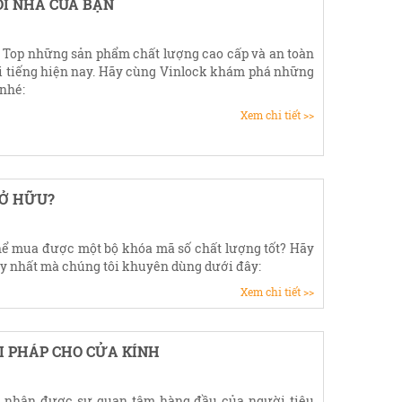
ÔI NHÀ CỦA BẠN
 Top những sản phẩm chất lượng cao cấp và an toàn
i tiếng hiện nay. Hãy cùng Vinlock khám phá những
 nhé:
Xem chi tiết >>
SỞ HỮU?
ể mua được một bộ khóa mã số chất lượng tốt? Hãy
y nhất mà chúng tôi khuyên dùng dưới đây:
Xem chi tiết >>
ẢI PHÁP CHO CỬA KÍNH
ừ nhận được sự quan tâm hàng đầu của người tiêu